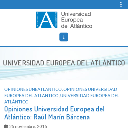
Skip
to
content
Bienvenidos al blog sobre las opiniones sobre la vida en la
Blog sobre opiniones sobre la Universidad Europea del
Universidad Europea del Atlántico
Atlantico
UNIVERSIDAD EUROPEA DEL ATLÁNTICO
OPINIONES UNEATLANTICO
,
OPINIONES UNIVERSIDAD
EUROPEA DEL ATLANTICO
,
UNIVERSIDAD EUROPEA DEL
ATLÁNTICO
Opiniones Universidad Europea del
Atlántico: Raúl Marín Bárcena
25 noviembre, 2015