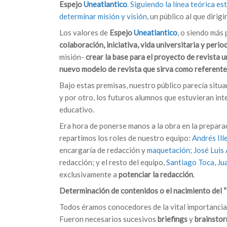
Espejo
Uneatlantico
.
Siguiendo la línea teórica es
determinar misión y visión
, un público al que diri
Los valores de
Espejo
Uneatlantico
, o siendo más 
colaboración, iniciativa, vida universitaria y peri
misión-
crear la base para el proyecto de revista u
nuevo modelo de revista que sirva como referente p
Bajo estas premisas, nuestro público parecía situa
y por otro, los futuros alumnos que estuvieran in
educativo.
Era hora de ponerse manos a la obra en la preparac
repartimos los roles de nuestro equipo:
Andrés Ill
encargaría de redacción y
maquetación
;
José Luis
redacción; y el resto del equipo,
Santiago Toca
,
Ju
exclusivamente a
potenciar la redacción
.
Determinación de contenidos o el nacimiento del “
Todos éramos conocedores de la vital importancia q
Fueron necesarios sucesivos
briefings
y
brainsto