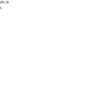
do, la
o.