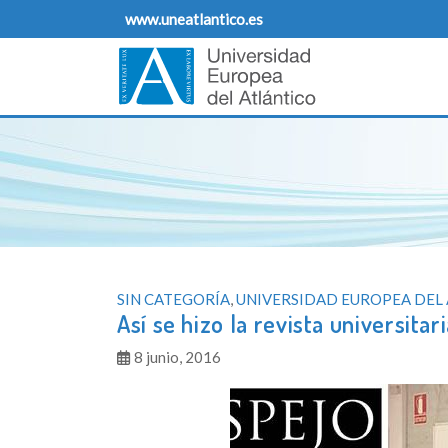
Skip
www.uneatlantico.es
to
content
Blog sobre opiniones sobre la Universidad Europe
Bienvenidos al blog sobre las opiniones sobre la v
SIN CATEGORÍA
,
UNIVERSIDAD EUROPEA DEL
Así se hizo la revista universita
8 junio, 2016