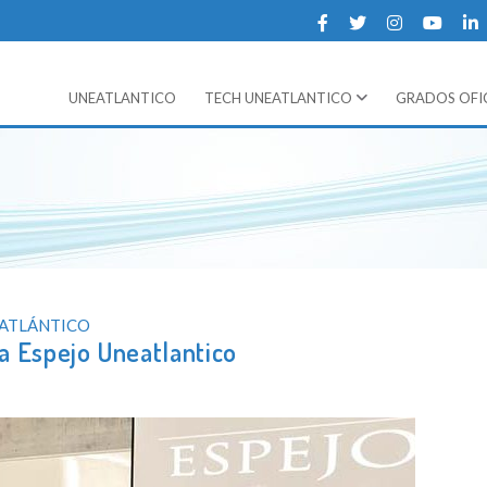
UNEATLANTICO
GRADOS OFIC
TECH UNEATLANTICO
a del Atlantico
ida en la Universidad Europea del Atlántico
 ATLÁNTICO
ria Espejo Uneatlantico