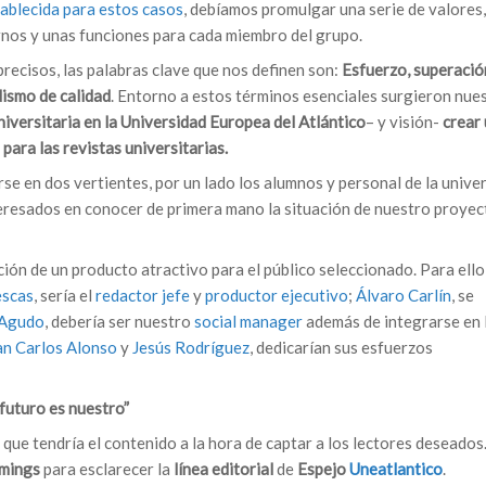
tablecida para estos casos
, debíamos promulgar una serie de valores,
girnos y unas funciones para cada miembro del grupo.
precisos, las palabras clave que nos definen son:
Esfuerzo, superació
odismo de calidad
. Entorno a estos términos esenciales surgieron nue
niversitaria en la Universidad Europea del Atlántico
– y visión-
crear
ara las revistas universitarias.
rse en dos vertientes, por un lado los alumnos y personal de la unive
teresados en conocer de primera mano la situación de nuestro proyec
ión de un producto atractivo para el público seleccionado. Para ello
escas
, sería el
redactor jefe
y
productor ejecutivo
;
Álvaro Carlín
, se
 Agudo
, debería ser nuestro
social manager
además de integrarse en 
an Carlos Alonso
y
Jesús Rodríguez
, dedicarían sus esfuerzos
futuro es nuestro”
ue tendría el contenido a la hora de captar a los lectores deseados
rmings
para esclarecer la
línea editorial
de
Espejo
Uneatlantico
.