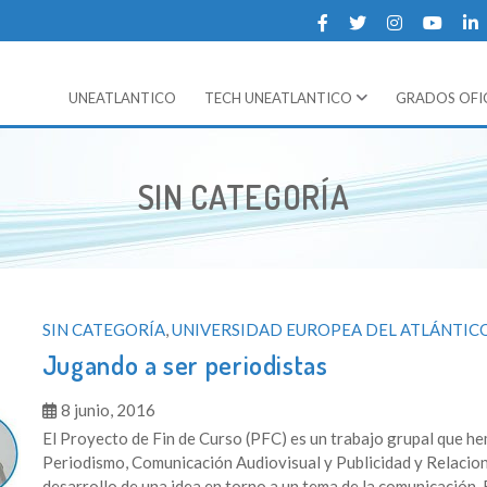
UNEATLANTICO
GRADOS OFIC
TECH UNEATLANTICO
a del Atlantico
ida en la Universidad Europea del Atlántico
CATEGORÍA:
SIN CATEGORÍA
SIN CATEGORÍA
,
UNIVERSIDAD EUROPEA DEL ATLÁNTIC
Jugando a ser periodistas
8 junio, 2016
El Proyecto de Fin de Curso (PFC) es un trabajo grupal que he
Periodismo, Comunicación Audiovisual y Publicidad y Relacione
desarrollo de una idea en torno a un tema de la comunicación. E