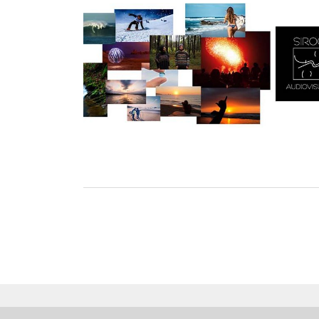
Navegación
de
entradas